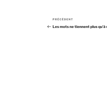
Navigation
Article
PRÉCÉDENT
de
précédent
Les mots ne tiennent plus qu’à u
l’article