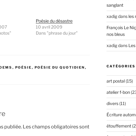
sanglant
xadig
dans
les
Poésie du désastre
2007
10 avril 2009
François Le Niç
hotos"
Dans "phrase du jour"
nos bleus
xadig
dans
Les 
CATÉGORIES
OEMS
,
POÉSIE
,
POÉSIE DU QUOTIDIEN
,
art postal
(15)
atelier f-bon
(2
divers
(11)
re
Écriture autom
étouffement
(2
s publiée.
Les champs obligatoires sont