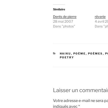
Similaire
Dents de pierre
rêverie
28 mai 2007
4 avril 
Dans "photos"
Dans "p
CATÉGORIES
HAIKU
,
POÈME
,
POÈMES
,
P
POETRY
Laisser un commentai
Votre adresse e-mail ne sera pa
indiqués avec
*