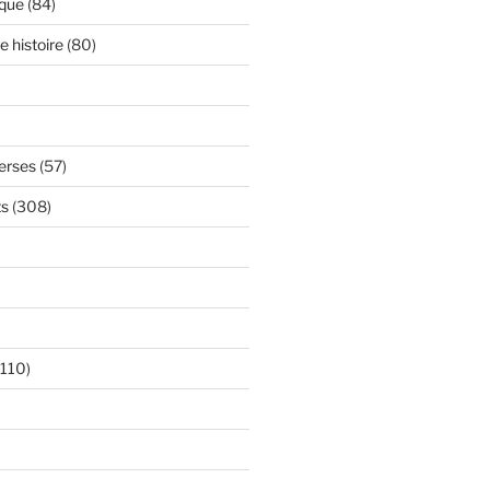
ique
(84)
 histoire
(80)
verses
(57)
ts
(308)
110)