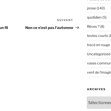
prose
(140)
quotidien
(5)
SUIVANT
Article
suivant
Rêves ?
(8)
n fil
Non ce n’est pas l’automne
textes courts
(
tracé en rouge
Uncategorized
vases commun
vent de l'imagi
ARCHIVES
Archives