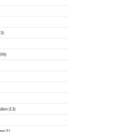
3)
99)
dien
(13)
âme
(1)