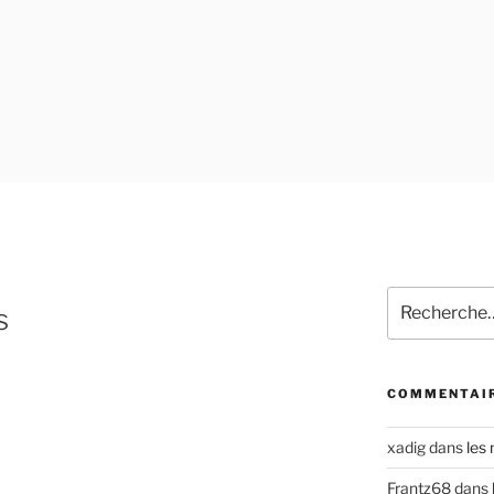
Recherche
s
pour
:
COMMENTAIR
xadig
dans
les
Frantz68
dans