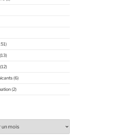
151)
(13)
(12)
icants
(6)
nation
(2)