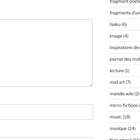
fragment poét
fragments d'une
haiku
(6)
image
(4)
inspirations di
journal des mo
lecture
(1)
mail art
(7)
marelle wiki
(2)
micro-fictions
(
music
(18)
musique
(24)
Non classé
(11)