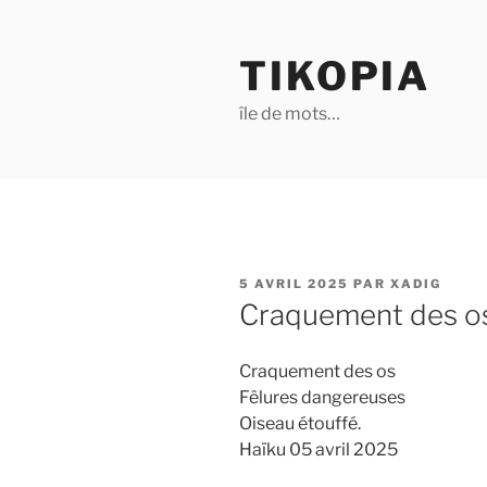
Aller
au
TIKOPIA
contenu
principal
île de mots…
PUBLIÉ
5 AVRIL 2025
PAR
XADIG
LE
Craquement des o
Craquement des os
Fêlures dangereuses
Oiseau étouffé.
Haïku 05 avril 2025