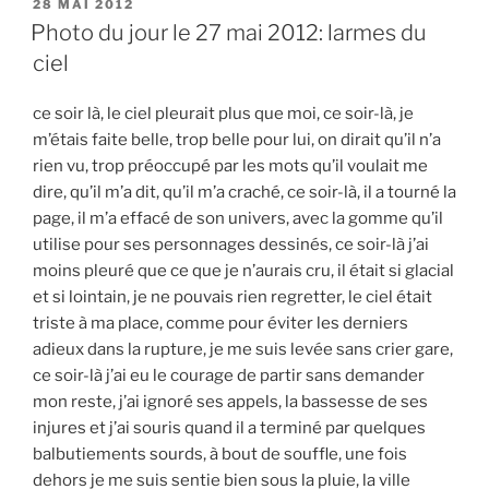
PUBLIÉ
28 MAI 2012
LE
Photo du jour le 27 mai 2012: larmes du
ciel
ce soir là, le ciel pleurait plus que moi, ce soir-là, je
m’étais faite belle, trop belle pour lui, on dirait qu’il n’a
rien vu, trop préoccupé par les mots qu’il voulait me
dire, qu’il m’a dit, qu’il m’a craché, ce soir-là, il a tourné la
page, il m’a effacé de son univers, avec la gomme qu’il
utilise pour ses personnages dessinés, ce soir-là j’ai
moins pleuré que ce que je n’aurais cru, il était si glacial
et si lointain, je ne pouvais rien regretter, le ciel était
triste à ma place, comme pour éviter les derniers
adieux dans la rupture, je me suis levée sans crier gare,
ce soir-là j’ai eu le courage de partir sans demander
mon reste, j’ai ignoré ses appels, la bassesse de ses
injures et j’ai souris quand il a terminé par quelques
balbutiements sourds, à bout de souffle, une fois
dehors je me suis sentie bien sous la pluie, la ville