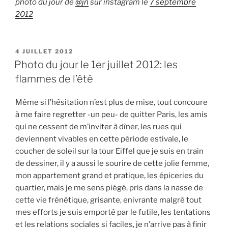
photo du jour de
@jn
sur instagram le
7 septembre
2012
PUBLIÉ
4 JUILLET 2012
LE
Photo du jour le 1er juillet 2012: les
flammes de l’été
Même si l’hésitation n’est plus de mise, tout concoure
à me faire regretter -un peu- de quitter Paris, les amis
qui ne cessent de m’inviter à dîner, les rues qui
deviennent vivables en cette période estivale, le
coucher de soleil sur la tour Eiffel que je suis en train
de dessiner, il y a aussi le sourire de cette jolie femme,
mon appartement grand et pratique, les épiceries du
quartier, mais je me sens piégé, pris dans la nasse de
cette vie frénétique, grisante, enivrante malgré tout
mes efforts je suis emporté par le futile, les tentations
et les relations sociales si faciles, je n’arrive pas à finir