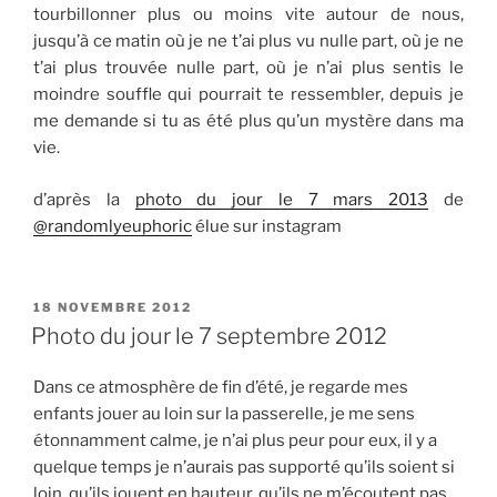
tourbillonner plus ou moins vite autour de nous,
jusqu’à ce matin où je ne t’ai plus vu nulle part, où je ne
t’ai plus trouvée nulle part, où je n’ai plus sentis le
moindre souffle qui pourrait te ressembler, depuis je
me demande si tu as été plus qu’un mystère dans ma
vie.
d’après la
photo du jour le 7 mars 2013
de
@randomlyeuphoric
élue sur instagram
PUBLIÉ
18 NOVEMBRE 2012
LE
Photo du jour le 7 septembre 2012
Dans ce atmosphère de fin d’été, je regarde mes
enfants jouer au loin sur la passerelle, je me sens
étonnamment calme, je n’ai plus peur pour eux, il y a
quelque temps je n’aurais pas supporté qu’ils soient si
loin, qu’ils jouent en hauteur, qu’ils ne m’écoutent pas,