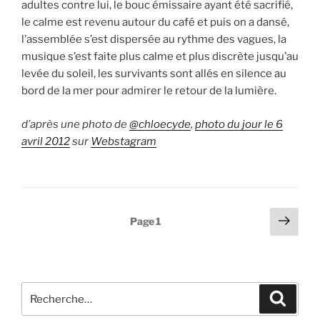
adultes contre lui, le bouc émissaire ayant été sacrifié,
le calme est revenu autour du café et puis on a dansé,
l’assemblée s’est dispersée au rythme des vagues, la
musique s’est faite plus calme et plus discrète jusqu’au
levée du soleil, les survivants sont allés en silence au
bord de la mer pour admirer le retour de la lumière.
d’après une photo de
@chloecyde
,
photo du jour le 6
avril 2012
sur
Webstagram
Pagination
Page
Page
1
suiv
des
publications
Recherche
Recher
pour