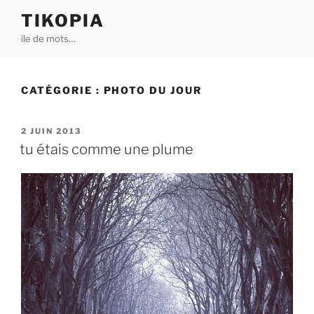
Aller
TIKOPIA
au
île de mots…
contenu
principal
CATÉGORIE :
PHOTO DU JOUR
PUBLIÉ
2 JUIN 2013
LE
tu étais comme une plume