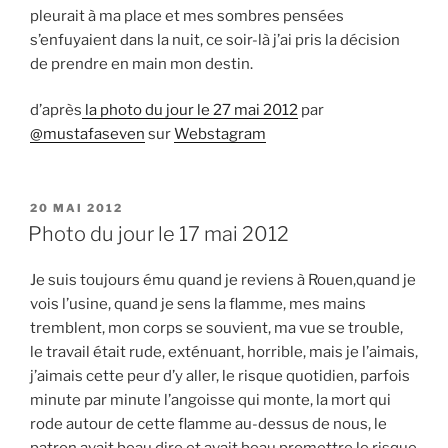
pleurait à ma place et mes sombres pensées
s’enfuyaient dans la nuit, ce soir-là j’ai pris la décision
de prendre en main mon destin.
d’après
la photo du jour le 27 mai 2012
par
@mustafaseven
sur
Webstagram
PUBLIÉ
20 MAI 2012
LE
Photo du jour le 17 mai 2012
Je suis toujours ému quand je reviens à Rouen,quand je
vois l’usine, quand je sens la flamme, mes mains
tremblent, mon corps se souvient, ma vue se trouble,
le travail était rude, exténuant, horrible, mais je l’aimais,
j’aimais cette peur d’y aller, le risque quotidien, parfois
minute par minute l’angoisse qui monte, la mort qui
rode autour de cette flamme au-dessus de nous, le
patron avait beau dire et avait beau promettre le risque