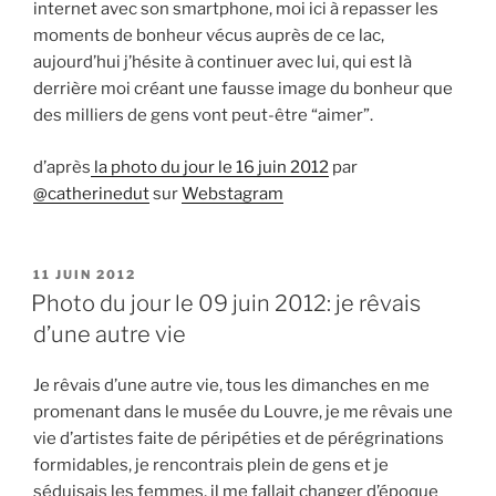
internet avec son smartphone, moi ici à repasser les
moments de bonheur vécus auprès de ce lac,
aujourd’hui j’hésite à continuer avec lui, qui est là
derrière moi créant une fausse image du bonheur que
des milliers de gens vont peut-être “aimer”.
d’après
la photo du jour le 16 juin 2012
par
@catherinedut
sur
Webstagram
PUBLIÉ
11 JUIN 2012
LE
Photo du jour le 09 juin 2012: je rêvais
d’une autre vie
Je rêvais d’une autre vie, tous les dimanches en me
promenant dans le musée du Louvre, je me rêvais une
vie d’artistes faite de péripéties et de pérégrinations
formidables, je rencontrais plein de gens et je
séduisais les femmes, il me fallait changer d’époque