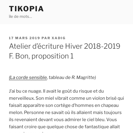
Aller
TIKOPIA
au
île de mots…
contenu
principal
PUBLIÉ
17 MARS 2019
PAR
XADIG
LE
Atelier d’écriture Hiver 2018-2019
F. Bon, proposition 1
(La corde sensible
, tableau de R. Magritte)
J’ai bu ce nuage. Il avait le goût du risque et du
merveilleux. Son miel vibrait comme un violon brisé qui
faisait apparaître son cortège d’hommes en chapeau
melon. Personne ne savait où ils allaient mais toujours
ils revenaient devant vous admirer le ciel bleu. Vous
faisant croire que quelque chose de fantastique allait