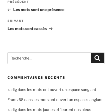
Article
PRÉCÉDENT
de
précédent
Les mots sont une présence
l’article
Article
SUIVANT
suivant
Les mots sont cassés
Recherche
Recher
pour
:
COMMENTAIRES RÉCENTS
xadig
dans
les mots ont ouvert un espace sanglant
Frantz68
dans
les mots ont ouvert un espace sanglant
xadig
dans
les mots jaunes effleurent nos bleus