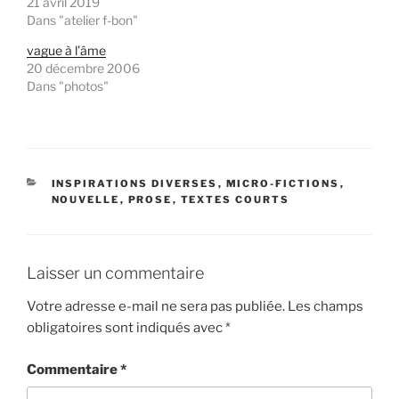
21 avril 2019
Dans "atelier f-bon"
vague à l’âme
20 décembre 2006
Dans "photos"
CATÉGORIES
INSPIRATIONS DIVERSES
,
MICRO-FICTIONS
,
NOUVELLE
,
PROSE
,
TEXTES COURTS
Laisser un commentaire
Votre adresse e-mail ne sera pas publiée.
Les champs
obligatoires sont indiqués avec
*
Commentaire
*