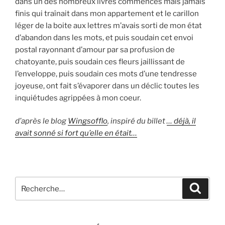
dans un des nombreux livres commencés mais jamais
finis qui traînait dans mon appartement et le carillon
léger de la boite aux lettres m’avais sorti de mon état
d’abandon dans les mots, et puis soudain cet envoi
postal rayonnant d’amour par sa profusion de
chatoyante, puis soudain ces fleurs jaillissant de
l’enveloppe, puis soudain ces mots d’une tendresse
joyeuse, ont fait s’évaporer dans un déclic toutes les
inquiétudes agrippées à mon coeur.
d’après le blog
Wingsofflo
, inspiré du billet
… déjà, il
avait sonné si fort qu’elle en était…
Recherche
Recher
pour
: