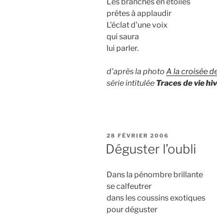
Les branches en étoiles
prêtes à applaudir
L'éclat d'une voix
qui saura
lui parler.
d'après la photo
A la croisée 
série intitulée
Traces de vie hi
PUBLIÉ
28 FÉVRIER 2006
LE
Déguster l’oubli
Dans la pénombre brillante
se calfeutrer
dans les coussins exotiques
pour déguster