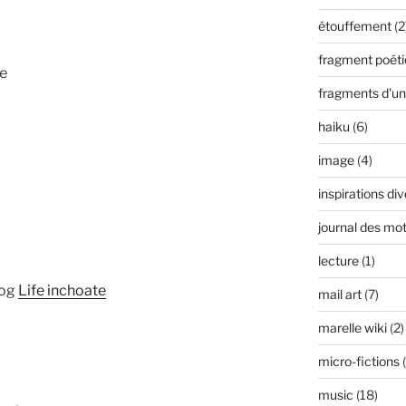
étouffement
(2
fragment poét
ée
fragments d'une
haiku
(6)
image
(4)
inspirations di
journal des mo
lecture
(1)
log
Life inchoate
mail art
(7)
marelle wiki
(2)
micro-fictions
(
music
(18)