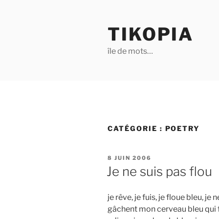
Aller
au
TIKOPIA
contenu
principal
île de mots…
CATÉGORIE :
POETRY
PUBLIÉ
8 JUIN 2006
LE
Je ne suis pas flou
je rêve, je fuis, je floue bleu, j
gâchent mon cerveau bleu qui flo