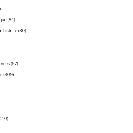
)
ique
(84)
 histoire
(80)
verses
(57)
ts
(309)
110)