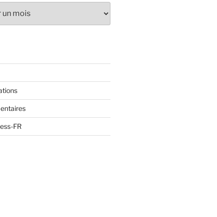
ations
entaires
ress-FR