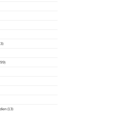
3)
99)
dien
(13)