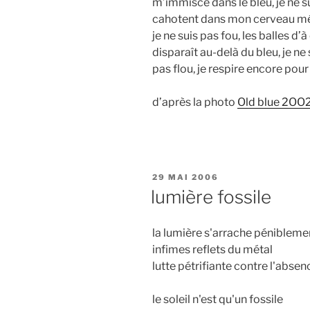
m’immisce dans le bleu, je ne su
cahotent dans mon cerveau métal q
je ne suis pas fou, les balles d
disparaît au-delà du bleu, je ne s
pas flou, je respire encore pour
d’après la photo
Old blue 2OO
PUBLIÉ
29 MAI 2006
LE
lumière fossile
la lumière s'arrache pénibleme
infimes reflets du métal
lutte pétrifiante contre l'absen
le soleil n'est qu'un fossile