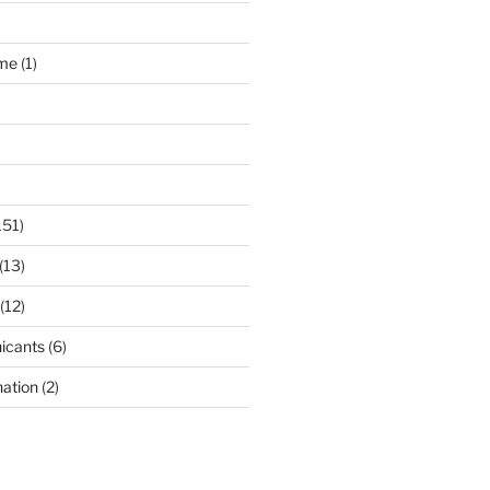
âme
(1)
151)
(13)
(12)
icants
(6)
nation
(2)