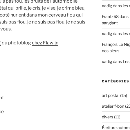
is pas fou, les bruits de l’automobile
xadig
dans
les
ui brille, je cris, je vise, je crime bleu,
’à coté hurlent dans mon cerveau flou qui
Frantz68
dans
uis pas flou, je ne suis pas flou, je ne suis
sanglant
 vous.
xadig
dans
les
2
du photoblog
chez Flawijn
François Le Niç
nos bleus
xadig
dans
Les 
CATÉGORIES
art postal
(15)
nt
atelier f-bon
(2
ce
divers
(11)
Écriture autom