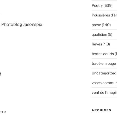
Poetry
(639)
.
Poussières d’
u Photoblog
Jasonspix
prose
(140)
quotidien
(5)
Rêves ?
(8)
textes courts
(
tracé en rouge
Uncategorized
d
vases commun
vent de l'imagi
ARCHIVES
erre