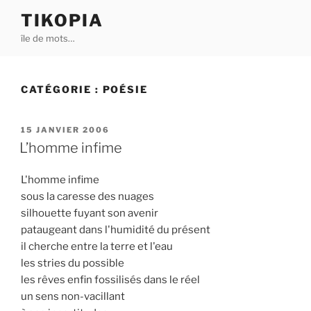
Aller
TIKOPIA
au
île de mots…
contenu
principal
CATÉGORIE :
POÉSIE
PUBLIÉ
15 JANVIER 2006
LE
L’homme infime
L'homme infime
sous la caresse des nuages
silhouette fuyant son avenir
pataugeant dans l'humidité du présent
il cherche entre la terre et l'eau
les stries du possible
les rêves enfin fossilisés dans le réel
un sens non-vacillant