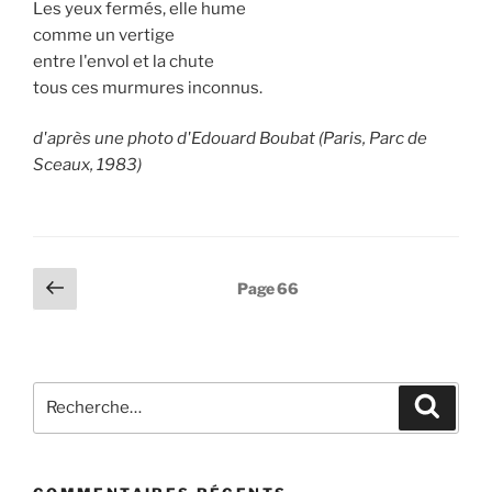
Les yeux fermés, elle hume
comme un vertige
entre l'envol et la chute
tous ces murmures inconnus.
d'après une photo d'Edouard Boubat (Paris, Parc de
Sceaux, 1983)
Pagination
Page
Page
66
précédente
des
publications
Recherche
Recher
pour
: