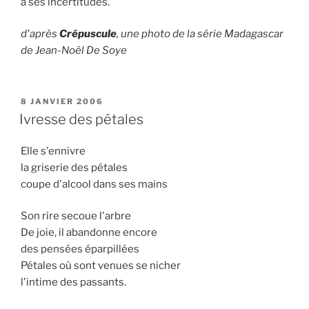
à ses incertitudes.
d'après
Crépuscule
, une photo de la série Madagascar
de Jean-Noël De Soye
PUBLIÉ
8 JANVIER 2006
LE
Ivresse des pétales
Elle s'ennivre
la griserie des pétales
coupe d'alcool dans ses mains
Son rire secoue l'arbre
De joie, il abandonne encore
des pensées éparpillées
Pétales où sont venues se nicher
l'intime des passants.