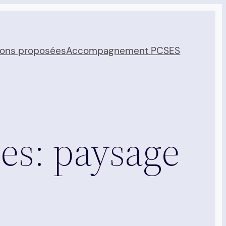
ions proposées
Accompagnement PCSES
es: paysage