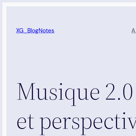
Aller
au
contenu
XG_BlogNotes
A
Musique 2.0 
et perspecti