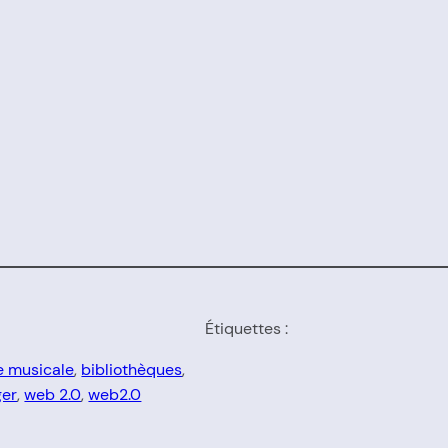
Étiquettes :
e musicale
, 
bibliothèques
, 
ger
, 
web 2.0
, 
web2.0