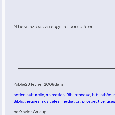
N’hésitez pas à réagir et compléter.
Publié
23 février 2008
dans
action culturelle
, 
animation
, 
Bibliothèque
, 
bibliothèqu
Bibliothèques musicales
, 
médiation
, 
prospective
, 
usa
par
Xavier Galaup