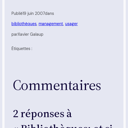
Publié
19 juin 2007
dans
bibliothèques
, 
management
, 
usager
par
Xavier Galaup
Étiquettes :
Commentaires
2 réponses à