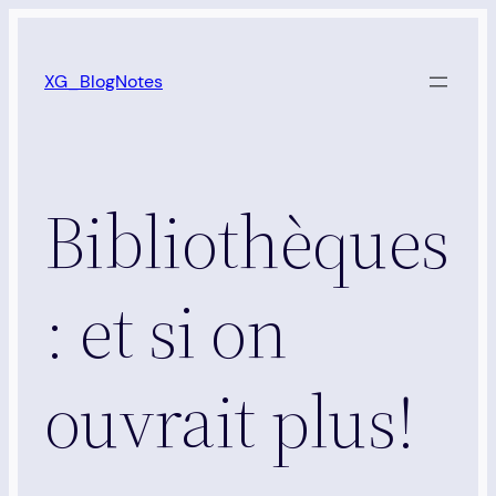
Aller
au
XG_BlogNotes
contenu
Bibliothèques
: et si on
ouvrait plus!