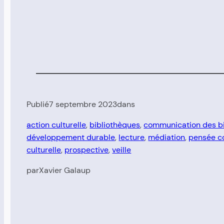
Publié
7 septembre 2023
dans
action culturelle
, 
bibliothèques
, 
communication des b
développement durable
, 
lecture
, 
médiation
, 
pensée c
culturelle
, 
prospective
, 
veille
par
Xavier Galaup