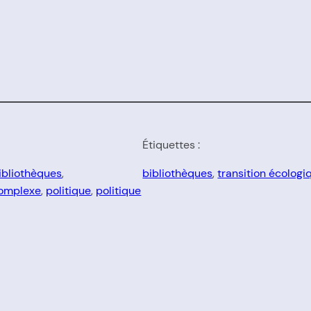
Étiquettes :
ibliothèques
, 
bibliothèques
, 
transition écologi
omplexe
, 
politique
, 
politique