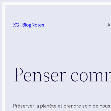
Aller
au
contenu
XG_BlogNotes
A
Penser com
Préserver la planète et prendre soin de nous