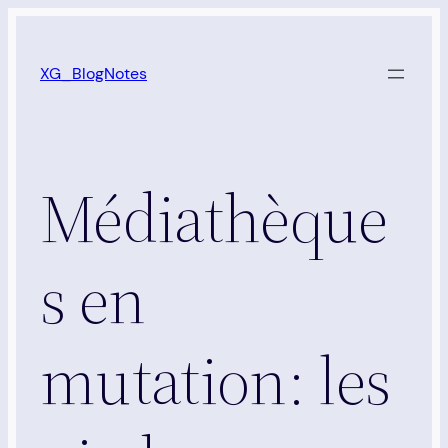
Aller
au
XG_BlogNotes
contenu
Médiathèque
s en
mutation: les