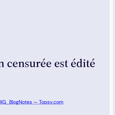
n censurée est édité
 « XG_BlogNotes — Topsy.com