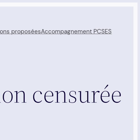
ions proposées
Accompagnement PCSES
tion censurée