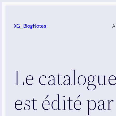
Aller
au
contenu
XG_BlogNotes
A
Le catalogue
est édité par