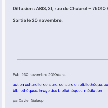
Diffusion : ABIS, 31, rue de Chabrol – 75010 P
Sortie le 20 novembre.
Publié
30 novembre 2010
dans
action culturelle
, 
censure
, 
censure en bibliothèque
, 
co
bibliothèques
, 
image des bibliothèques
, 
médiation
par
Xavier Galaup