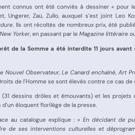
ment connus ont été conviés à dessiner « pour les
et, Ungerer, Zaü, Zullo, auxquel s’est joint Leo Ko
rdure
. Ils ont récoltés de nombreux prix, été publi
New Yorker
, en passant par le
Magazine littéraire
o
prêt de la Somme a été interdite 11 jours avan
Le Nouvel Observateur, Le Canard enchaîné, Art Pre
 Droits de l’Homme se sont élevés contre ce cas de 
te (31 dessins drôles et émouvants) et les projet
s d’un éloquent florilège de la presse.
face au catalogue explique : «
En décidant de pub
e de ses interventions culturelles et déprogram