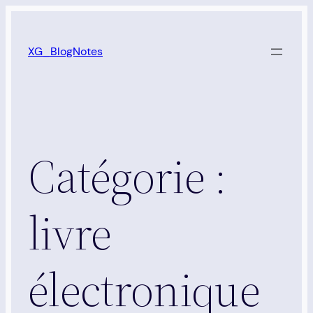
Aller
au
XG_BlogNotes
contenu
Catégorie :
livre
électronique